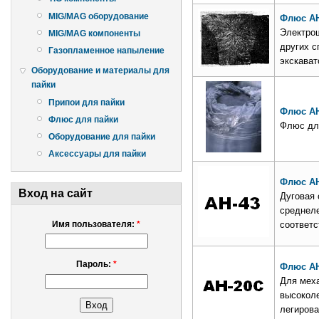
MIG/MAG оборудование
Флюс АН
Электро
MIG/MAG компоненты
других с
Газопламенное напыление
экскават
Оборудование и материалы для
пайки
Припои для пайки
Флюс А
Флюс для пайки
Флюс дл
Оборудование для пайки
Аксессуары для пайки
Флюс АН
Вход на сайт
Дуговая 
среднеле
соответс
Имя пользователя:
*
Пароль:
*
Флюс АН
Для меха
высоколе
легирова