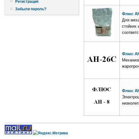
Регистрация
Забыли пароль?
Флюс АН
Для меха
стойких 
соответ
Флюс АН
Механизи
жаропроч
Флюс АН
Электрош
низколег