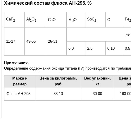
Химический состав флюса АН-295, %
CaF
Al
O
SoC
Fe
CaO
MgO
C
2
2
3
2
2
не
11-17
49-56
26-31
6.0
2.5
0.10
0.5
Примечание:
Определение содержания оксида титана (IV) производится по требова
Марка и
Цена за килограмм,
Вес упаковки,
Цена з
размер
руб
кг
ру
Флюс АН-295
83.10
30.00
163.00