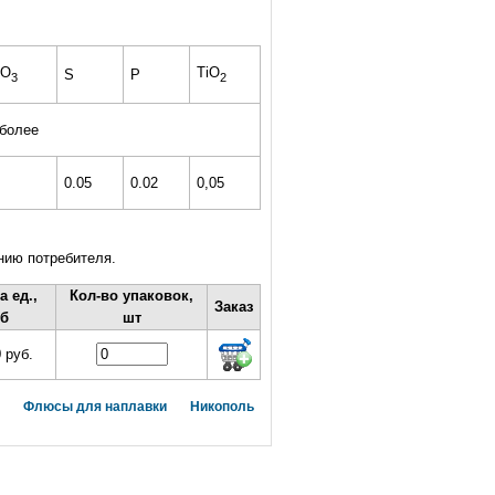
O
TiO
S
P
3
2
 более
0.05
0.02
0,05
нию потребителя.
а ед.,
Кол-во упаковок,
Заказ
б
шт
 руб.
Флюсы для наплавки
Никополь