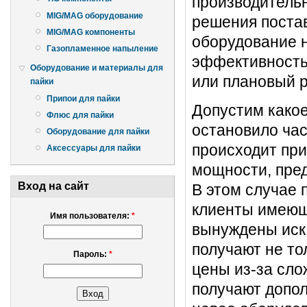
производительн
MIG/MAG оборудование
решения постав
MIG/MAG компоненты
оборудование н
Газопламенное напыление
эффективность 
Оборудование и материалы для
или плановый р
пайки
Припои для пайки
Допустим какое
Флюс для пайки
остановило час
Оборудование для пайки
происходит при
Аксессуары для пайки
мощности, пред
Вход на сайт
В этом случае 
клиенты имеющи
Имя пользователя:
*
вынуждены иска
получают не то
Пароль:
*
цены из-за сло
получают допол