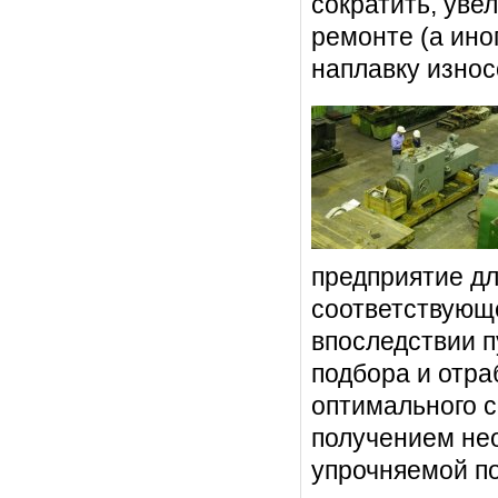
сократить, уве
ремонте (а ино
наплавку изно
предприятие дл
соответствующе
впоследствии п
подбора и отра
оптимального 
получением не
упрочняемой п