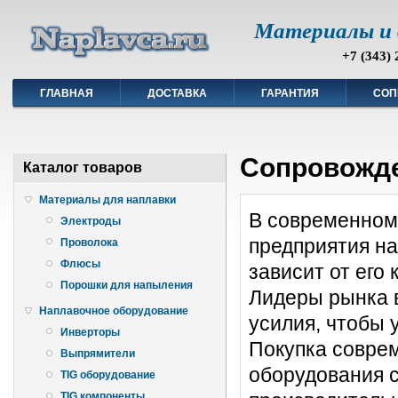
Материалы и 
+7 (343) 
ГЛАВНАЯ
ДОСТАВКА
ГАРАНТИЯ
СОП
Сопровожд
Каталог товаров
Материалы для наплавки
В современном
Электроды
предприятия на
Проволока
Флюсы
зависит от его
Порошки для напыления
Лидеры рынка 
Наплавочное оборудование
усилия, чтобы 
Инверторы
Покупка совре
Выпрямители
оборудования с
TIG оборудование
TIG компоненты