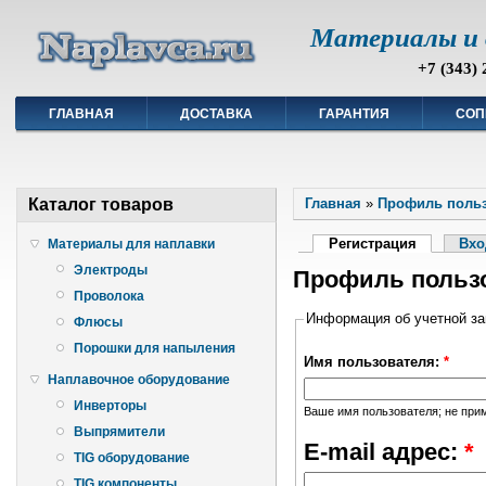
Материалы и 
+7 (343) 
ГЛАВНАЯ
ДОСТАВКА
ГАРАНТИЯ
СОП
Каталог товаров
Главная
»
Профиль поль
Регистрация
Вхо
Материалы для наплавки
Электроды
Профиль польз
Проволока
Информация об учетной за
Флюсы
Порошки для напыления
Имя пользователя:
*
Наплавочное оборудование
Инверторы
Ваше имя пользователя; не прим
Выпрямители
E-mail адрес:
*
TIG оборудование
TIG компоненты