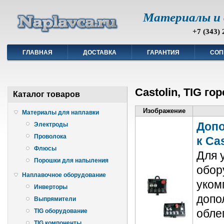
Материалы и 
+7 (343) 
ГЛАВНАЯ
ДОСТАВКА
ГАРАНТИЯ
СОП
Castolin, TIG г
Каталог товаров
Изображение
Материалы для наплавки
Допо
Электроды
Проволока
к Ca
Флюсы
Для 
Порошки для напыления
обор
Наплавочное оборудование
уком
Инверторы
допо
Выпрямители
обле
TIG оборудование
TIG компоненты