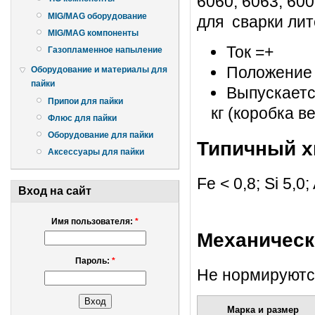
6060, 6063, 60
MIG/MAG оборудование
для сварки лит
MIG/MAG компоненты
Ток =+
Газопламенное напыление
Положение 1
Оборудование и материалы для
пайки
Выпускается
Припои для пайки
кг (коробка ве
Флюс для пайки
Оборудование для пайки
Типичный х
Аксессуары для пайки
Fe < 0,8; Si 5,0;
Вход на сайт
Имя пользователя:
*
Механическ
Пароль:
*
Не нормируютс
Марка и размер