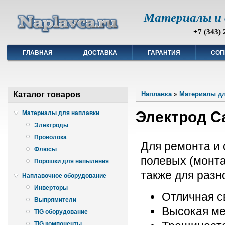
Материалы и 
+7 (343) 
ГЛАВНАЯ
ДОСТАВКА
ГАРАНТИЯ
СОП
Каталог товаров
Наплавка
»
Материалы дл
Электрод Ca
Материалы для наплавки
Электроды
Проволока
Для ремонта и 
Флюсы
полевых (монта
Порошки для напыления
также для разн
Наплавочное оборудование
Инверторы
Отличная с
Выпрямители
Высокая ме
TIG оборудование
TIG компоненты