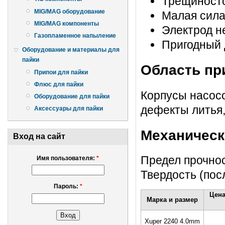
Трещиност
MIG/MAG оборудование
Малая сила
MIG/MAG компоненты
Электрод н
Газопламенное напыление
Пригодный 
Оборудование и материалы для
пайки
Область пр
Припои для пайки
Флюс для пайки
Корпусы насосо
Оборудование для пайки
дефекты литья,
Аксессуары для пайки
Механическ
Вход на сайт
Предел прочнос
Имя пользователя:
*
Твердость (пос
Пароль:
*
Цена
Марка и размер
Xuper 2240 4.0mm