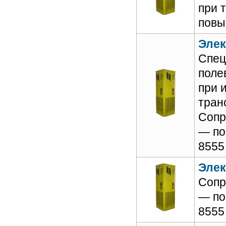
при 
повы
Элек
Спец
поле
при 
тран
Сопр
— по
8555
Элек
Сопр
— по
8555