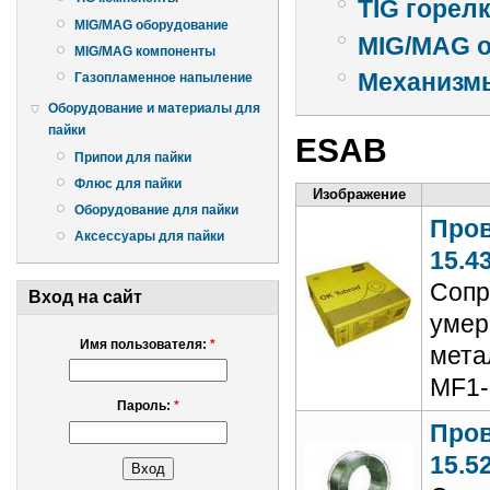
TIG горел
MIG/MAG оборудование
MIG/MAG 
MIG/MAG компоненты
Механизм
Газопламенное напыление
Оборудование и материалы для
пайки
ESAB
Припои для пайки
Флюс для пайки
Изображение
Оборудование для пайки
Пров
Аксессуары для пайки
15.4
Сопр
Вход на сайт
умер
Имя пользователя:
*
мета
MF1-
Пароль:
*
Пров
15.5