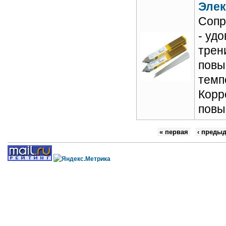
Элек
Сопр
- уд
трен
повы
темп
Корр
повы
« первая
‹ преды