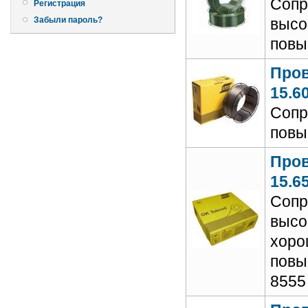
Сопр
Регистрация
Забыли пароль?
высо
повы
Пров
15.6
Сопр
повы
Пров
15.6
Сопр
высо
хоро
повы
8555