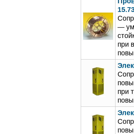
Пров
15.7
Сопр
— ум
стой
при 
повы
Элек
Сопр
повы
при 
повы
Элек
Сопр
повы