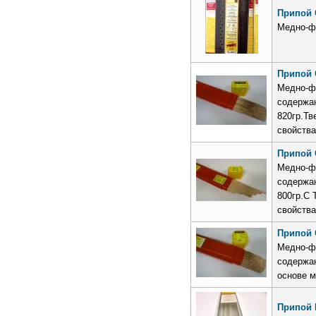
Припой C
Медно-ф
Припой C
Медно-ф
содерж
820гр.Т
свойства
Припой C
Медно-ф
содержан
800гр.С 
свойства
Припой C
Медно-ф
содержан
основе м
Припой 