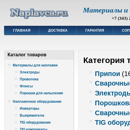
Материалы и 
+7 (343) 
ГЛАВНАЯ
ДОСТАВКА
ГАРАНТИЯ
СОП
Каталог товаров
Категория 
Материалы для наплавки
Припои
(1
Электроды
Проволока
Сварочны
Флюсы
Электроды
Порошки для напыления
Порошкова
Наплавочное оборудование
Инверторы
Сварочны
Выпрямители
TIG обору
TIG оборудование
TIG компоненты