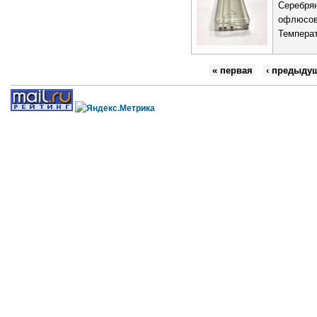
Серебрян
офлюсова
Температ
« первая
‹ предыду