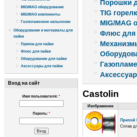
Порошки 
MIG/MAG оборудование
TIG горел
MIG/MAG компоненты
MIG/MAG 
Газопламенное напыление
Оборудование и материалы для
Флюс для
пайки
Механизм
Припои для пайки
Флюс для пайки
Оборудова
Оборудование для пайки
Газоплам
Аксессуары для пайки
Аксессуар
Вход на сайт
Castolin
Имя пользователя:
*
Изображение
Пароль:
*
Припой 
Сплав дл