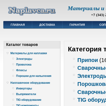
Материалы и 
+7 (343) 
ГЛАВНАЯ
ДОСТАВКА
ГАРАНТИЯ
СОП
Каталог товаров
Категория 
Материалы для наплавки
Припои
(1
Электроды
Проволока
Сварочны
Флюсы
Электроды
Порошки для напыления
Порошкова
Наплавочное оборудование
Инверторы
Сварочны
Выпрямители
TIG обору
TIG оборудование
TIG компоненты