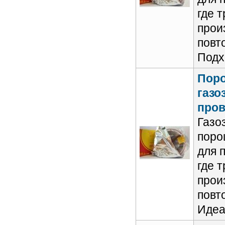
где 
прои
повт
Подх
Пор
газо
пров
Газо
поро
для 
где 
прои
повт
Идеа