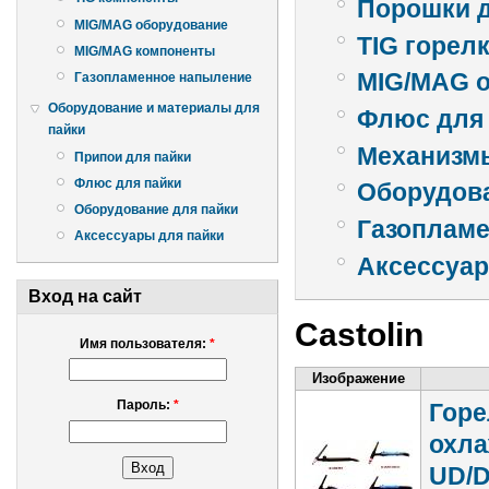
Порошки 
MIG/MAG оборудование
TIG горел
MIG/MAG компоненты
MIG/MAG 
Газопламенное напыление
Оборудование и материалы для
Флюс для
пайки
Механизм
Припои для пайки
Флюс для пайки
Оборудова
Оборудование для пайки
Газоплам
Аксессуары для пайки
Аксессуар
Вход на сайт
Castolin
Имя пользователя:
*
Изображение
Пароль:
*
Горе
охла
UD/D