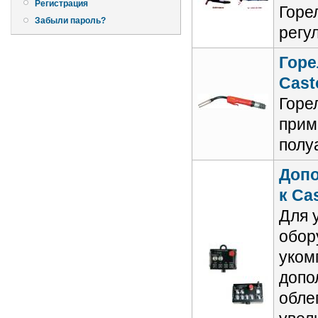
Регистрация
Горе
Забыли пароль?
регу
Горе
Cast
Горе
прим
полу
Допо
к Ca
Для 
обор
уком
допо
обле