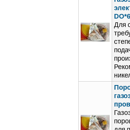
элек
DO*6
Для 
треб
степ
пода
прои
Реко
нике
Пор
газо
пров
Газо
поро
для 