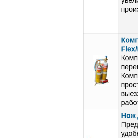
увел
прои
Комп
Flex/
Комп
пере
Комп
прос
выез
рабо
Нож 
Пред
удоб