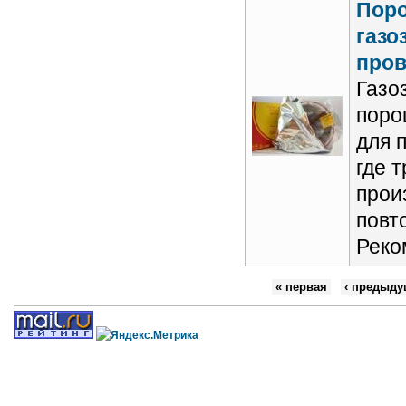
Пор
газо
пров
Газо
поро
для 
где 
прои
повт
Реко
« первая
‹ предыду