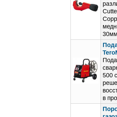
разл
Cutte
Copp
медн
30м
Пода
Tero
Пода
свар
500 
реше
восс
в пр
Пор
газо