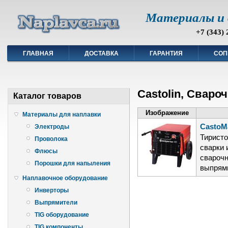
Материалы и 
+7 (343) 
ГЛАВНАЯ
ДОСТАВКА
ГАРАНТИЯ
СОП
Castolin, Свар
Каталог товаров
Изображение
Материалы для наплавки
CastoMa
Электроды
Тиристо
Проволока
сварки 
Флюсы
сварочн
Порошки для напыления
выпрям
Наплавочное оборудование
Инверторы
Выпрямители
TIG оборудование
TIG компоненты