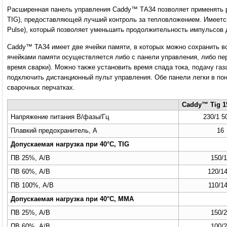
Расширенная панель управления Caddy™ ТA34 позволяет применять р
TIG), предоставляющей лучший контроль за тепловложением. Имеетс
Pulse), который позволяет уменьшить продолжительность импульсов д
Caddy™ TA34 имеет две ячейки памяти, в которых можно сохранить в
ячейками памяти осуществляется либо с панели управления, либо пе
время сварки). Можно также установить время спада тока, подачу газ
подключить дистанционный пульт управления. Обе панели легки в по
сварочных перчатках.
Caddy™ Tig 1
Напряжение питания В/фазы/Гц
230/1 5
Плавкий предохранитель, A
16
Допускаемая нагрузка при 40°C, TIG
ПВ 25%, A/В
150/1
ПВ 60%, A/В
120/14
ПВ 100%, A/В
110/14
Допускаемая нагрузка при 40°C, MMA
ПВ 25%, A/В
150/2
ПВ 60%, A/В
100/2