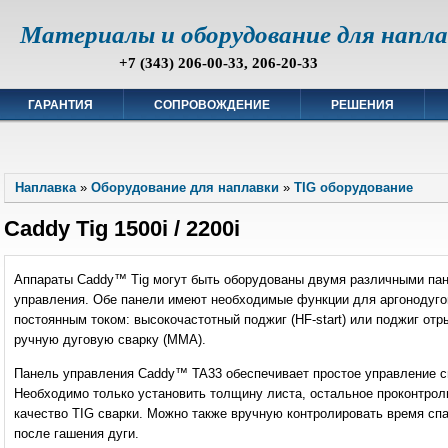
Материалы и оборудование для напл
+7 (343) 206-00-33, 206-20-33
ГАРАНТИЯ
СОПРОВОЖДЕНИЕ
РЕШЕНИЯ
Наплавка
»
Оборудование для наплавки
»
TIG оборудование
Caddy Tig 1500i / 2200i
Аппараты Caddy™ Tig могут быть оборудованы двумя различными па
управления. Обе панели имеют необходимые функции для аргонодуго
постоянным током: высокочастотный поджиг (HF-start) или поджиг отры
ручную дуговую сварку (ММА).
Панель управления Caddy™ TA33 обеспечивает простое управление с
Необходимо только установить толщину листа, остальное проконтрол
качество TIG сварки. Можно также вручную контролировать время спад
после гашения дуги.