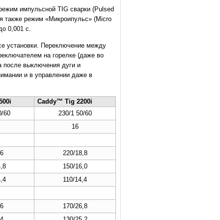
ежим импульсной TIG сварки (Pulsed
я также режим «Микроипульс» (Micro
о 0,001 с.
се установки. Переключение между
реключателем на горелке (даже во
а после выключения дуги и
нимании и в управлении даже в
500i
Caddy™ Tig 2200i
0/60
230/1 50/60
16
6
220/18,8
,8
150/16,0
,4
110/14,4
6
170/26,8
4
130/25,2