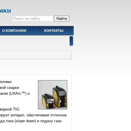
авки
О КОМПАНИИ
КОНТАКТЫ
нелями
вой сварки
вом (LiftArc™) и
варкой TIG.
ирует аппарат, обеспечивая отличное
а тока (slope down) и подачу газа