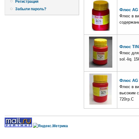
Регистрация
Забыли пароль?
Флюс AG 
Флюс в ви
содержани
Флюс TIN
Флюс для 
sol.-liq. 1
Флюс AG 
Флюс в ви
высоким с
720гр.С