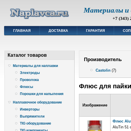
Материалы и 
+7 (343) 
ГЛАВНАЯ
ДОСТАВКА
ГАРАНТИЯ
СОП
Каталог товаров
Производитель
Материалы для наплавки
Castolin
(7)
Электроды
Проволока
Флюс для пайк
Флюсы
Порошки для напыления
Наплавочное оборудование
Изображение
Инверторы
Выпрямители
Флюс Alut
TIG оборудование
AluTin 51
TIG компоненты