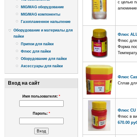
с целью п
MIG/MAG оборудование
алюминие
MIG/MAG компоненты
Газопламенное напыление
Оборудование и материалы для
Флюс ALU
пайки
Флюс для
Припои для пайки
Форма пос
Флюс для пайки
Температу
Оборудование для пайки
Аксессуары для пайки
Флюс Cast
Вход на сайт
Сплав для
Имя пользователя:
*
Флюс CU 
Пароль:
*
Флюс в ви
670.00 ру